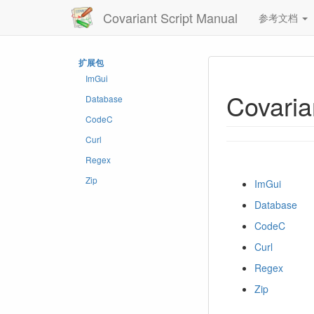
Covariant Script Manual
参考文档
扩展包
ImGui
Covari
Database
CodeC
Curl
Regex
Zip
ImGui
Database
CodeC
Curl
Regex
Zip