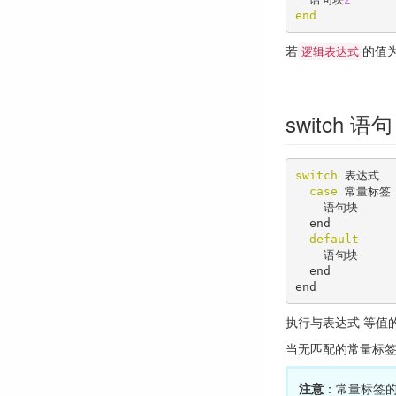
end
若
的值
逻辑表达式
switch 语句
switch
 表达式

case
 常量标签

    语句块

  end

default
    语句块

  end

end
执行与表达式 等值
当无匹配的常量标
注意
：常量标签