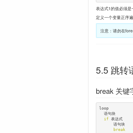
表达式1的值必须是
定义一个变量正序
注意：请勿在fore
5.5 跳
break 关键
loop

  语句块

if
 表达式

      语句块

break