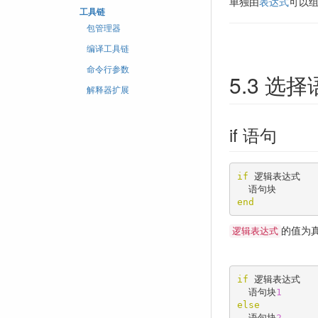
单独由
表达式
可以
工具链
包管理器
编译工具链
命令行参数
5.3 选
解释器扩展
if 语句
if
 逻辑表达式

end
的值为
逻辑表达式
if
 逻辑表达式

  语句块
1
else
  语句块
2