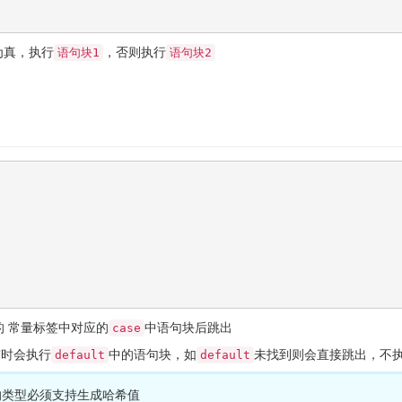
为真，执行
，否则执行
语句块1
语句块2
的 常量标签中对应的
中语句块后跳出
case
签时会执行
中的语句块，如
未找到则会直接跳出，不
default
default
的类型必须支持生成哈希值